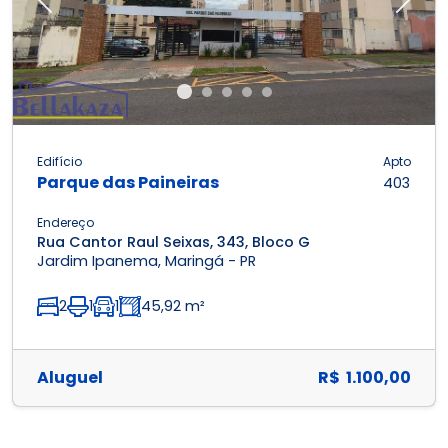
Previous
Next
Edifício
Apto
Parque das Paineiras
403
Endereço
Rua Cantor Raul Seixas, 343, Bloco G
Jardim Ipanema, Maringá - PR
2
1
1
45,92 m²
Aluguel
R$ 1.100,00