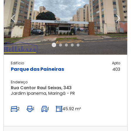
Previous
Next
Edifício
Apto
Parque das Paineiras
403
Endereço
Rua Cantor Raul Seixas, 343
Jardim Ipanema, Maringá - PR
2
1
1
45.92 m²