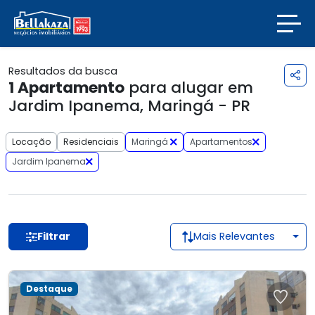
Resultados da busca
1
Apartamento
para alugar em
Jardim Ipanema, Maringá - PR
Locação
Residenciais
Maringá
Apartamentos
Jardim Ipanema
Filtrar
Mais Relevantes
Destaque