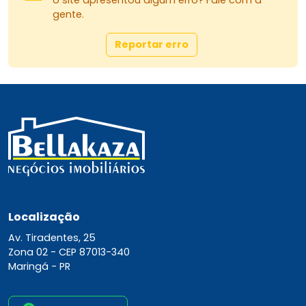
o site apresentou algum erro? Fale com a
gente.
Reportar erro
Localização
Av. Tiradentes, 25
Zona 02 -
CEP 87013-340
Maringá - PR