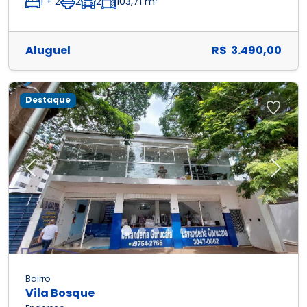
1 + 2
2
2
103,71 m²
Aluguel
R$ 3.490,00
Destaque
Previous
Next
Bairro
Vila Bosque