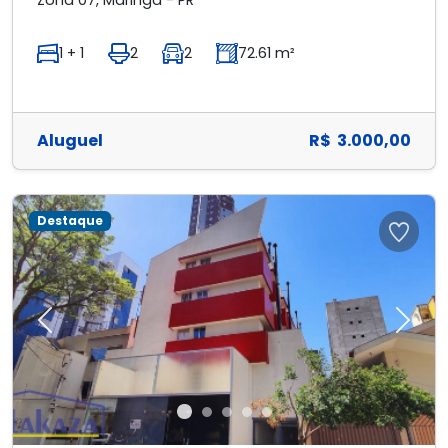
Zona 07, Maringá - PR
1 + 1
2
2
72.61 m²
Aluguel
R$ 3.000,00
Destaque
Previous
Next