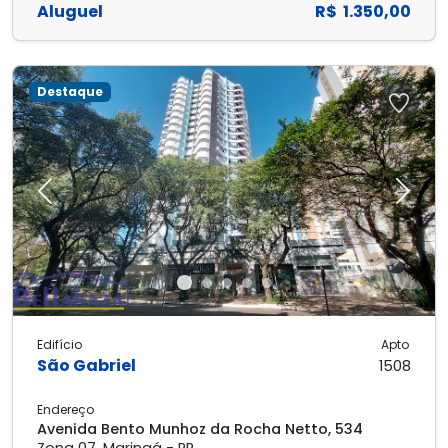
Aluguel
R$ 1.350,00
Destaque
Previous
Next
Edifício
Apto
São Gabriel
1508
Endereço
Avenida Bento Munhoz da Rocha Netto, 534