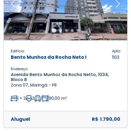
Previous
Next
Edifício
Apto
Bento Munhoz da Rocha Neto I
1103
Endereço
Avenida Bento Munhoz da Rocha Netto, 1034,
Bloco B
Zona 07, Maringá - PR
1 + 2
2
1
90,00 m²
Aluguel
R$ 1.790,00