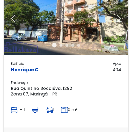
Previous
Next
Edifício
Apto
Henrique C
404
Endereço
Rua Quintino Bocaiúva, 1292
Zona 07, Maringá - PR
1 + 1
1
1
0 m²