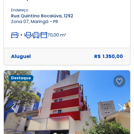
Endereço
Rua Quintino Bocaiúva, 1292
Zona 07, Maringá - PR
1 + 1
1
1
70,00 m²
Aluguel
R$ 1.350,00
Destaque
Previous
Next