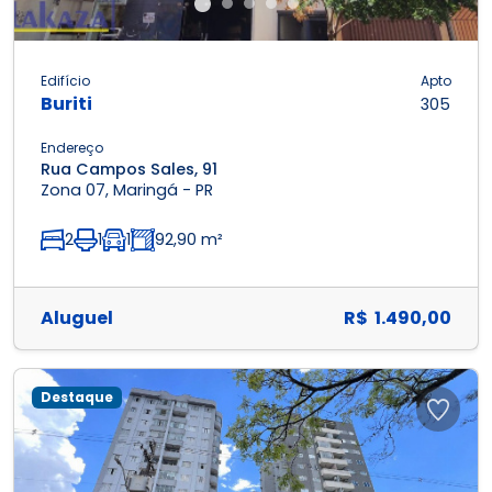
Edifício
Apto
Buriti
305
Endereço
Rua Campos Sales, 91
Zona 07, Maringá - PR
2
1
1
92,90 m²
Aluguel
R$ 1.490,00
Destaque