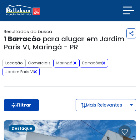
Resultados da busca
1
Barracão
para alugar em Jardim
Paris VI, Maringá - PR
Locação
Comerciais
Maringá
Barracões
Jardim Paris VI
Filtrar
Mais Relevantes
Destaque