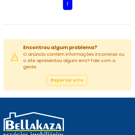
1
Encontrou algum problema?
O anúncio contém informações incorretas ou
o site apresentou algum erro? Fale com a
gente.
Reportar erro