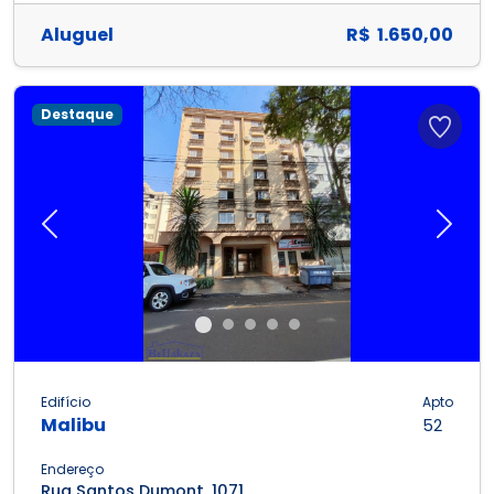
Aluguel
R$ 1.650,00
Destaque
Previous
Next
Edifício
Apto
Malibu
52
Endereço
Rua Santos Dumont, 1071