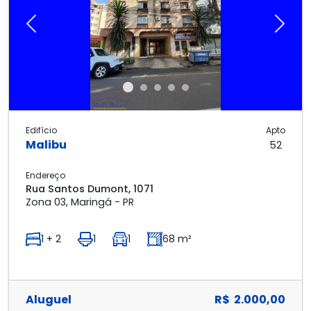
Previous
Next
Edifício
Apto
Malibu
52
Endereço
Rua Santos Dumont, 1071
Zona 03, Maringá - PR
1 + 2
1
1
68 m²
Aluguel
R$ 2.000,00