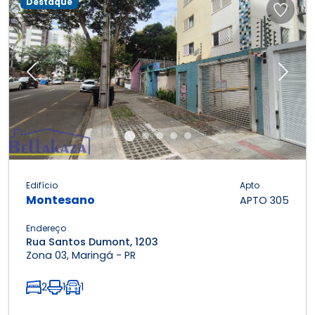
Destaque
Previous
Next
Edifício
Apto
Montesano
APTO 305
Endereço
Rua Santos Dumont, 1203
Zona 03, Maringá - PR
2
1
1