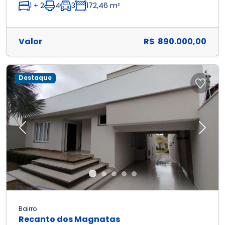
1 + 2
4
3
172,46 m²
Valor
R$ 890.000,00
Destaque
Previous
Next
Bairro
Recanto dos Magnatas