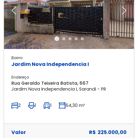
Previous
Next
Bairro
Jardim Nova Independencia I
Endereço
Rua Geraldo Teixeira Batista, 667
Jardim Nova Independencia I, Sarandi - PR
2
1
1
64,30 m²
Valor
R$ 225.000,00