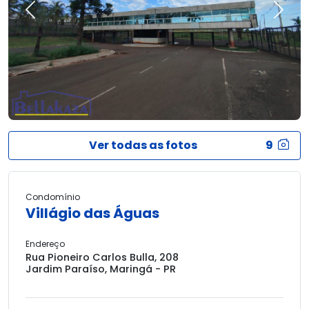
Previous
Next
Ver todas as fotos
9
Condomínio
Villágio das Águas
Endereço
Rua Pioneiro Carlos Bulla, 208
Jardim Paraíso, Maringá - PR