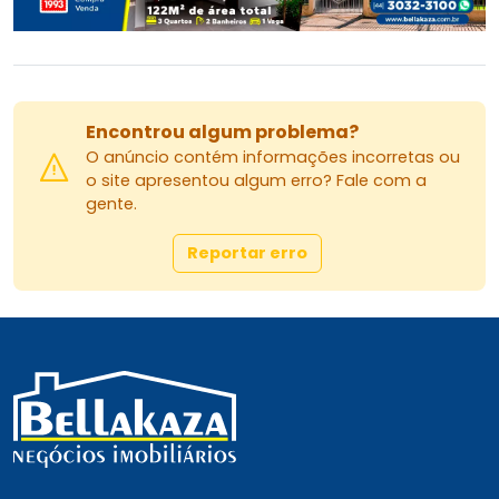
Encontrou algum problema?
O anúncio contém informações incorretas ou
o site apresentou algum erro? Fale com a
gente.
Reportar erro