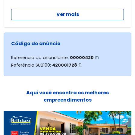
Terreno de esquina, com área de 351,54m²
Ver mais
Condomínio ainda não está disponível para
construção!!!
Entre em contato e tire suas dúvidas.
Código do anúncio
Referência do anunciante:
00000420
Referência SUB100:
420001728
Aqui você encontra os melhores
empreendimentos