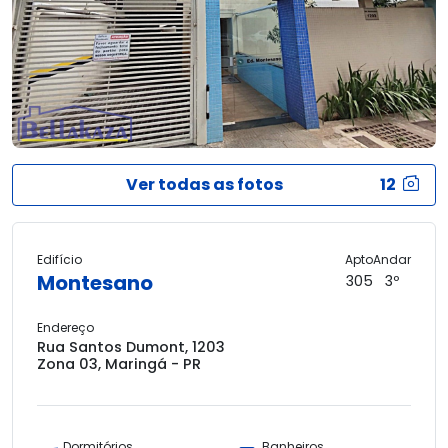
Ver todas as fotos
12
Edifício
Apto
Andar
Montesano
305
3º
Endereço
Rua Santos Dumont, 1203
Zona 03, Maringá - PR
Dormitórios
Banheiros