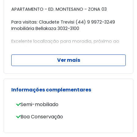
APARTAMENTO - ED. MONTESANO - ZONA 03
Para visitas: Claudete Trevisi (44) 9 9972-3249
Imobiliária Bellakaza 3032-3100
Excelente localização para moradia, próximo ao
centro!
Apartamento 305 - Ed. Montesano
Ver mais
Área privativa 48,10m²
- 2 Quartos
- Sala
Informações complementares
- Cozinha com armários
- Área de serviço
Semi-mobiliado
- Bwc social
- Garagem coberta
Boa Conservação
IMÓVEL ESTÁ LOCADO, ENTRE EM CONTATO
CONOSCO E MARQUE SUA VISITA.