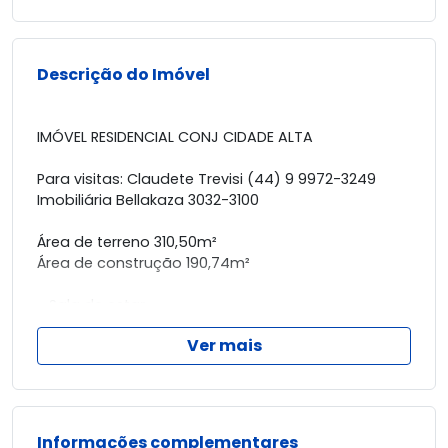
Descrição do Imóvel
IMÓVEL RESIDENCIAL CONJ CIDADE ALTA
Para visitas: Claudete Trevisi (44) 9 9972-3249
Imobiliária Bellakaza 3032-3100
Área de terreno 310,50m²
Área de construção 190,74m²
- Sala de estar
- Sala de jantar
Ver mais
- Cozinha com armários
- 3 Suítes
- Quintal com churrasqueira
- Despensa
- Banheiro nos fundos
Informações complementares