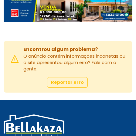
Encontrou algum problema?
O anúncio contém informações incorretas ou
o site apresentou algum erro? Fale com a
gente.
Reportar erro