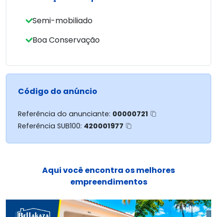
- Área de serviço
- Garagem coberta
Semi-mobiliado
Entre em contato para agendar sua visita!
Boa Conservação
Código do anúncio
Referência do anunciante:
00000721
Referência SUB100:
420001977
Aqui você encontra os melhores
empreendimentos