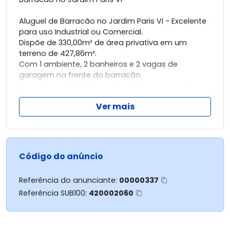
Aluguel de Barracão no Jardim Paris VI - Excelente
para uso Industrial ou Comercial.
Dispõe de 330,00m² de área privativa em um
terreno de 427,86m².
Com 1 ambiente, 2 banheiros e 2 vagas de
garagem na frente do barracão.
Barracão em Em ótimo estado de conservação.
Ver mais
Para você que procura um barracão comercial
para alugar em Maringá com ótima localização.
Temos aqui uma excelente condição de locação,
venha nos fazer uma visita e conheça o imóvel.
Código do anúncio
Temos uma ótima oportunidade de locação
Referência do anunciante:
00000337
esperando por você!
Referência SUB100:
420002060
Agende uma visita e venha conhecer o imóvel
pessoalmente.
Modalidades de Locação: