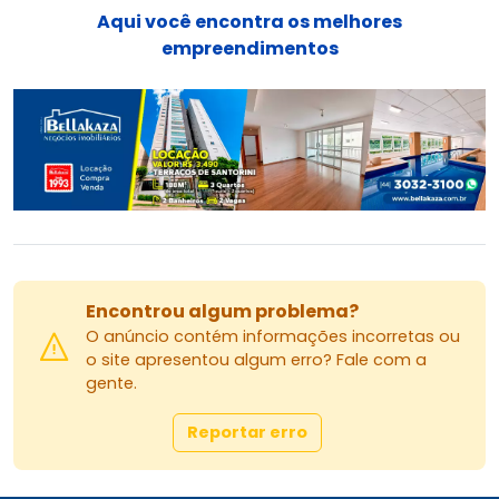
Aqui você encontra os melhores
Fiador com 1 imóvel próprio;
empreendimentos
Seguro Fiança pelas seguradoras: Porto Seguro,
Too Seguros, Potencial Seguros, Tokio Marine,
Yelum Seguradora ou Credaluga.
Imobiliária Bellakaza
Valor de locação referente ao pagamento
pontual.
Contato: (44) 3032-3100
WhatsApp disponível!
Encontrou algum problema?
O anúncio contém informações incorretas ou
o site apresentou algum erro? Fale com a
gente.
Reportar erro