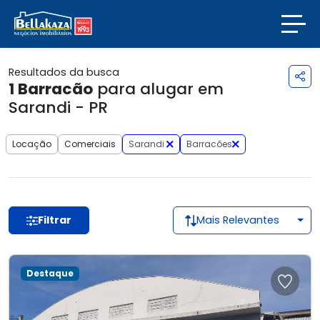
Resultados da busca
1
Barracão
para alugar em
Sarandi - PR
Locação
Comerciais
Sarandi
Barracões
Filtrar
Mais Relevantes
Destaque