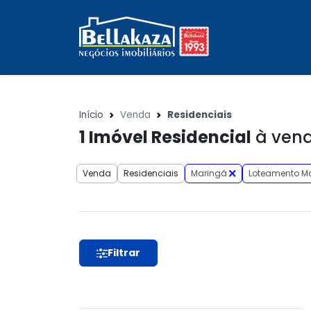
Início
Venda
Residenciais
1
Imóvel Residencial
à vend
Venda
Residenciais
Maringá
Loteamento M
Filtrar