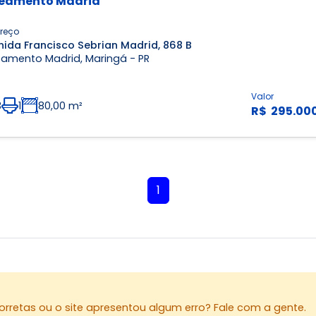
eamento Madrid
reço
nida Francisco Sebrian Madrid, 868 B
eamento Madrid, Maringá - PR
Valor
3
1
80,00 m²
R$ 295.00
1
rretas ou o site apresentou algum erro? Fale com a gente.