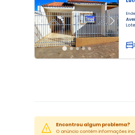
Lot
Ende
Ave
Previous
Next
Lot
Encontrou algum problema?
O anúncio contém informações inco