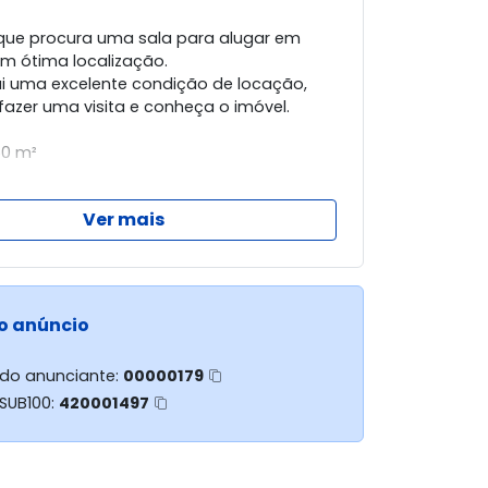
que procura uma sala para alugar em
m ótima localização.
 uma excelente condição de locação,
fazer uma visita e conheça o imóvel.
50 m²
Ver mais
 LOCAÇÃO:
COM 01 IMÓVEL
ANÇA
 Bellakaza - 3032-3100
o anúncio
 do anunciante:
00000179
 SUB100:
420001497