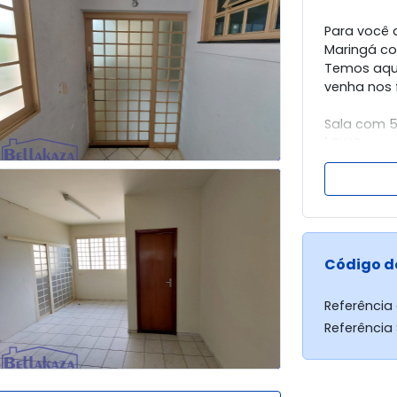
Para você 
Maringá co
Temos aqui
venha nos 
Sala com 
1 BWC
FORMAS DE
01 FIADOR 
SEGURO FI
Imobiliária
Código d
Referência
Referência