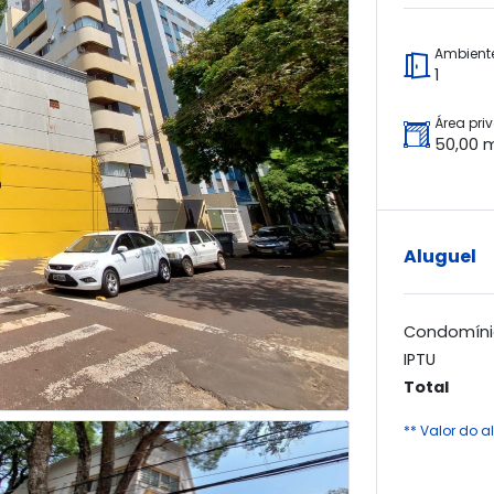
Ambient
1
Área pri
50,00 
Aluguel
Condomíni
IPTU
Total
** Valor do 