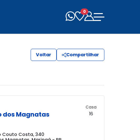
0
Voltar
Compartilhar
Casa
o dos Magnatas
16
o Couto Costa, 340
os Magnatas, Maringá - PR