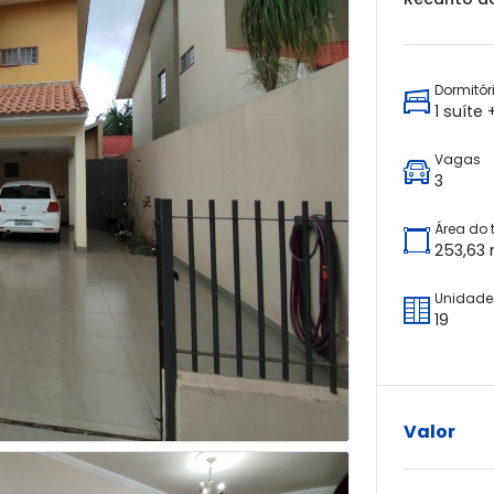
Dormitór
1 suíte
Vagas
3
Área do 
253,63
Unidade
19
Valor