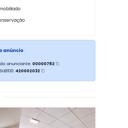
mobiliado
onservação
o anúncio
 do anunciante:
00000782
 SUB100:
420002032