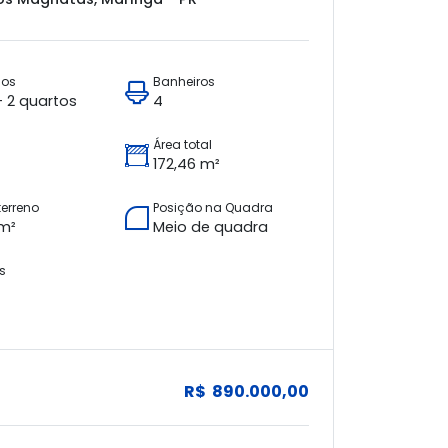
ios
Banheiros
 + 2 quartos
4
Área total
172,46 m²
terreno
Posição na Quadra
 m²
Meio de quadra
s
R$ 890.000,00