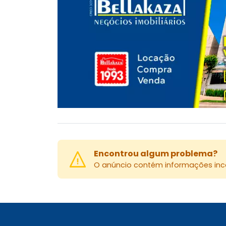
Encontrou algum problema?
O anúncio contém informações inco