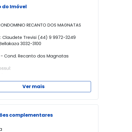
 do Imóvel
CONDOMINIO RECANTO DOS MAGNATAS
s: Claudete Trevisi (44) 9 9972-3249
 Bellakaza 3032-3100
 - Cond. Recanto dos Magnatas
ssuí:
star
antar
Ver mais
com armários
s sendo uma suíte
l
a sala de estar
com despensa, banheiro e área de serviço
ões complementares
 coberta
a
ontato e marque sua visita!