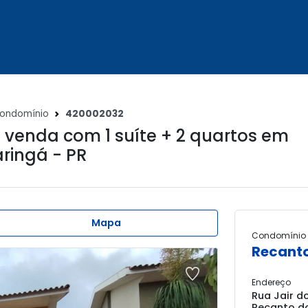
ondomínio
420002032
 venda com 1 suíte + 2 quartos em
ringá - PR
Mapa
Condomínio
Recant
Endereço
Rua Jair d
Recanto d