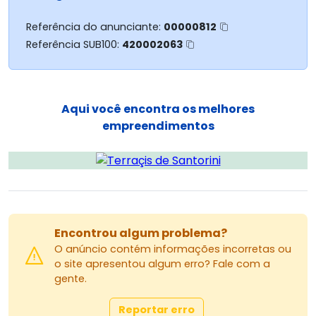
Agende uma visita e venha conhecer o imóvel
Referência do anunciante:
00000812
pessoalmente.
Referência SUB100:
420002063
Modalidades de Locação:
Fiador com 1 imóvel próprio;
Aqui você encontra os melhores
Seguro Fiança pelas seguradoras: Porto Seguro,
empreendimentos
Too Seguros, Potencial Seguros, Tokio Marine,
Yelum Seguradora ou Credaluga.
Imobiliária Bellakaza
Valor de locação referente ao pagamento
pontual.
Contato: (44) 3032-3100
Encontrou algum problema?
WhatsApp disponível!
O anúncio contém informações incorretas ou
o site apresentou algum erro? Fale com a
gente.
Reportar erro