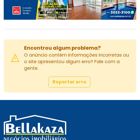
Encontrou algum problema?
O anúncio contém informações incorretas ou
o site apresentou algum erro? Fale com a
gente.
Reportar erro