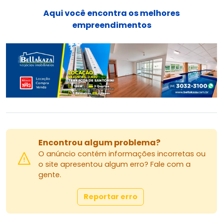
Aqui você encontra os melhores
Modalidades de Locação:
empreendimentos
Fiador com 1 imóvel próprio;
Seguro Fiança pelas seguradoras: Porto Seguro,
Too Seguros, Potencial Seguros, Tokio Marine,
Yelum Seguradora ou Credaluga.
Imobiliária Bellakaza
Valor de locação referente ao pagamento
pontual.
Contato: (44) 3032-3100
Encontrou algum problema?
WhatsApp disponível!
O anúncio contém informações incorretas ou
o site apresentou algum erro? Fale com a
gente.
Reportar erro