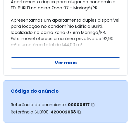
Apartamento duplex para alugar no condomínio
ED. BURITI no bairro Zona 07 - Maringá/PR
Apresentamos um apartamento duplez disponível
para locação no condomínio Edifício Buriti,
localizado no bairro Zona 07 em Maringá/PR.
Este imóvel oferece uma área privativa de 92,90
m² e uma área total de 144,00 m².
O apartamento conta com duas suítes,
Ver mais
proporcionando conforto e privacidade.
Além disso, dispõe de uma vaga de garagem,
garantindo conveniência para o morador.
O imóvel está semi-mobiliado, oferecendo
Código do anúncio
praticidade para quem deseja se mudar com
mais facilidade.
Referência do anunciante:
00000817
Referência SUB100:
420002068
Entre em contato para mais informações e
agende uma visita para conhecer este
apartamento.