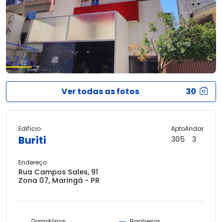
Ver todas as fotos
30
Edifício
Apto
Andar
Buriti
305
3
Endereço
Rua Campos Sales, 91
Zona 07, Maringá - PR
Dormitórios
Banheiros