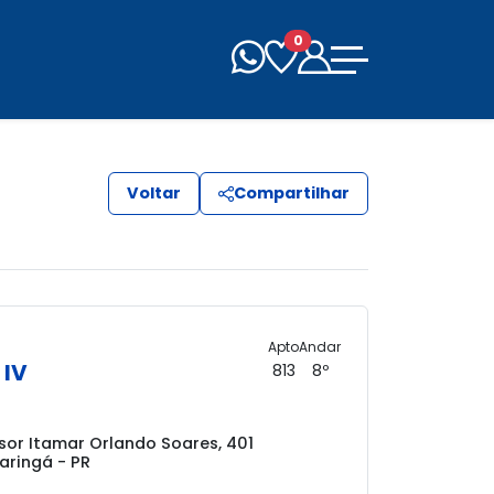
0
Voltar
Compartilhar
Apto
Andar
 IV
813
8º
sor Itamar Orlando Soares, 401
aringá - PR