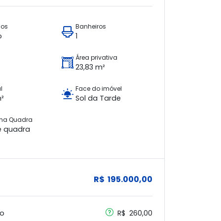
ios
Banheiros
o
1
Área privativa
23,83 m²
l
Face do imóvel
m²
Sol da Tarde
 na Quadra
e quadra
R$ 195.000,00
o
R$ 260,00