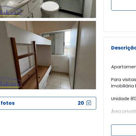
Descrição
Apartamento
Para visita
Imobiliária
Unidade 813
 fotos
20
Área privat
- Cozinha 
- Bwc com