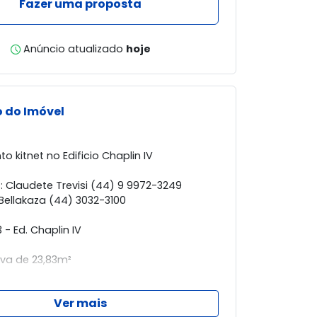
Fazer uma proposta
Anúncio atualizado
hoje
 do Imóvel
 kitnet no Edificio Chaplin IV
s: Claudete Trevisi (44) 9 9972-3249
 Bellakaza (44) 3032-3100
 - Ed. Chaplin IV
iva de 23,83m²
com armário
Ver mais
 armário