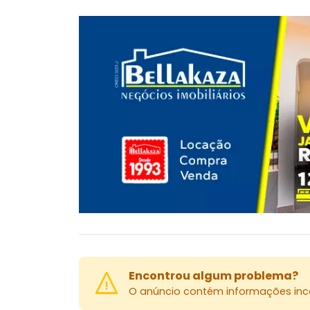
Encontrou algum problema?
O anúncio contém informações inco