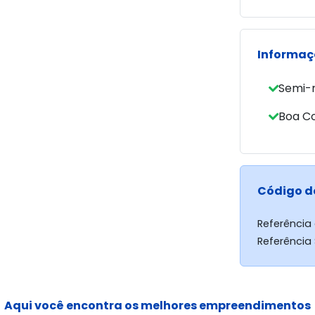
- Quarto 
- Vaga de
Imóvel est
Informaç
agendar um
Semi-
Boa C
Código d
Referência
Referência
Aqui você encontra os melhores empreendimentos