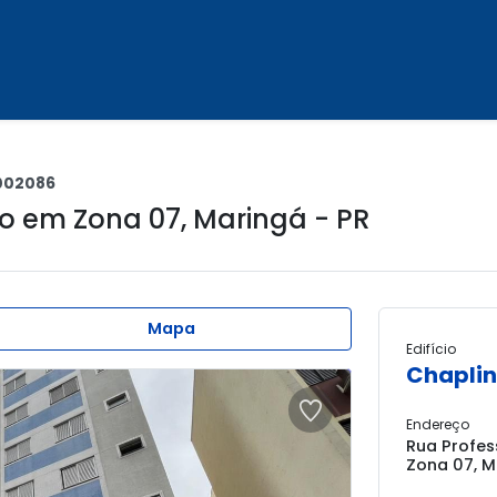
002086
to em
Zona 07
,
Maringá - PR
Mapa
Edifício
Chaplin
Endereço
Rua Profes
Zona 07, M