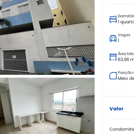
Dormitór
1 quart
Vagas
1
Área tota
63,96 
Posição
Meio d
Valor
Condomíni