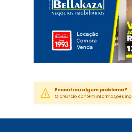
Encontrou algum problema?
O anúncio contém informações inco