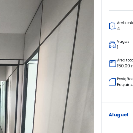
Ambient
4
Vagas
1
Área tota
150,00 
Posição
Esquin
Aluguel