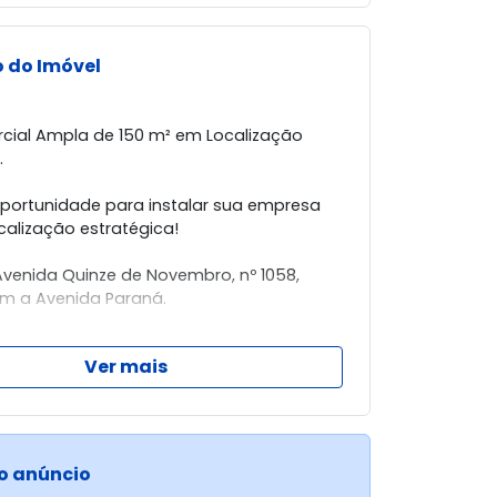
 do Imóvel
cial Ampla de 150 m² em Localização
.
oportunidade para instalar sua empresa
alização estratégica!
Avenida Quinze de Novembro, nº 1058,
m a Avenida Paraná.
icas do imóvel:
Ver mais
ial nº 202, localizada no 2º piso;
iva de 150 m²;
 elevador;
o, ideal para escritórios, consultórios,
o anúncio
diversos tipos de negócios.