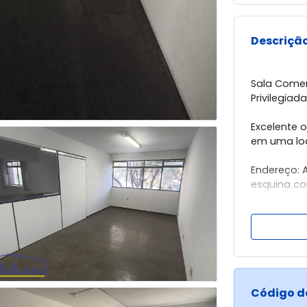
Descrição
Sala Comer
Privilegiada
Excelente 
em uma loc
Endereço: 
esquina co
Característ
Sala comerc
Área privat
Prédio com
Espaço ampl
Código d
clínicas e 