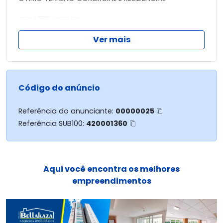
COM 515 METROS
Ver mais
VENDA DOS DIREITOS R$ 195000
PARCELA R$ 2.623,29
PRAZO DE 150 MESES
PAGOS 68 PARCELAS
Código do anúncio
Referência do anunciante:
00000025
Referência SUB100:
420001360
Aqui você encontra os melhores
empreendimentos