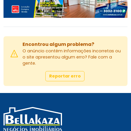
Encontrou algum problema?
O anúncio contém informações incorretas ou
o site apresentou algum erro? Fale com a
gente.
Reportar erro