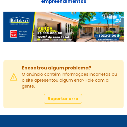
empreendimentos
Encontrou algum problema?
O anúncio contém informações incorretas ou
o site apresentou algum erro? Fale com a
gente.
Reportar erro