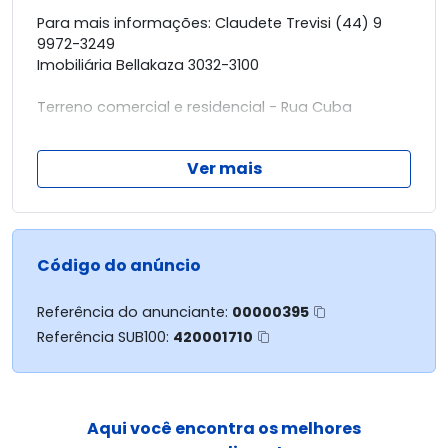
Para mais informações: Claudete Trevisi (44) 9
9972-3249
Imobiliária Bellakaza 3032-3100
Terreno comercial e residencial - Rua Cuba
Área total 540,00m²
Ver mais
Frente 15,00m
Profundidade 36,00m
Amplo terreno, tanto para construir seu comércio,
Código do anúncio
como para construir sua residência.
Referência do anunciante:
00000395
Entre em contato conosco e faça sua proposta!
Referência SUB100:
420001710
Aqui você encontra os melhores