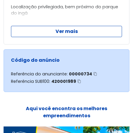
Localização privilegiada, bem próximo do parque
do ingá
Terreno possuí 700m² com as possibilidades para
Ver mais
comercial ou multifamiliar!
Obs.: estuda permuta por imóvel de menor valor
Entre em contato conosco!
Código do anúncio
Referência do anunciante:
00000734
Referência SUB100:
420001989
Aqui você encontra os melhores
empreendimentos