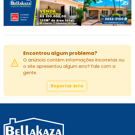
Encontrou algum problema?
O anúncio contém informações incorretas ou
o site apresentou algum erro? Fale com a
gente.
Reportar erro