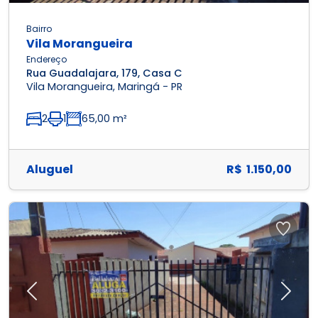
Bairro
Vila Morangueira
Endereço
Rua Guadalajara, 179, Casa C
Vila Morangueira, Maringá - PR
2
1
65,00 m²
Aluguel
R$ 1.150,00
Previous
Next