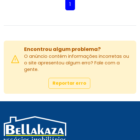
1
Encontrou algum problema?
O anúncio contém informações incorretas ou
o site apresentou algum erro? Fale com a
gente.
Reportar erro