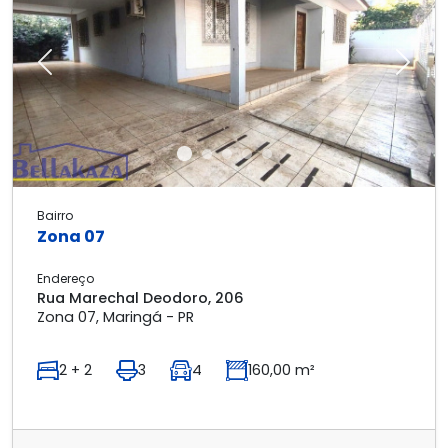
Previous
Next
Bairro
Zona 07
Endereço
Rua Marechal Deodoro, 206
Zona 07, Maringá - PR
2 + 2
3
4
160,00 m²