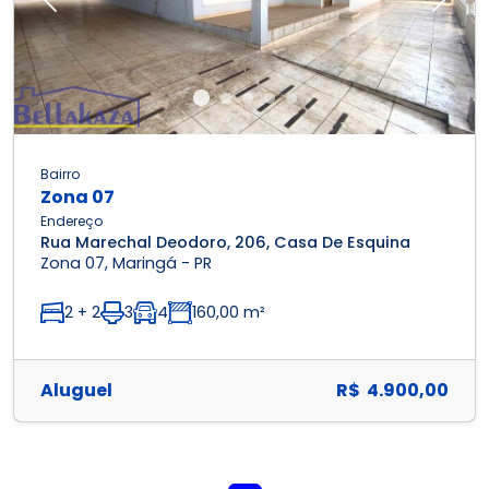
Previous
Next
Bairro
Zona 07
Endereço
Rua Marechal Deodoro, 206, Casa De Esquina
Zona 07, Maringá - PR
2 + 2
3
4
160,00 m²
Aluguel
R$ 4.900,00