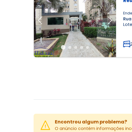
Res
Ende
Rua
Previous
Next
Lot
Encontrou algum problema?
O anúncio contém informações inco