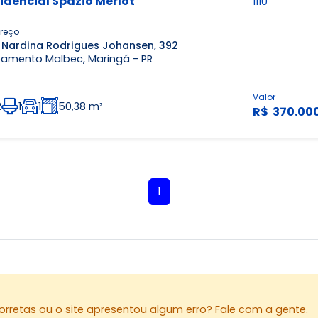
idencial Spazio Merlot
1110
reço
 Nardina Rodrigues Johansen, 392
eamento Malbec, Maringá - PR
Valor
2
1
1
50,38 m²
R$ 370.00
1
rretas ou o site apresentou algum erro? Fale com a gente.