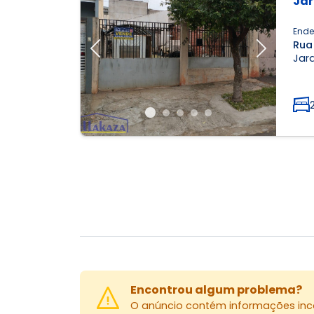
Jar
Ende
Rua
Previous
Next
Jard
Encontrou algum problema?
O anúncio contém informações inco