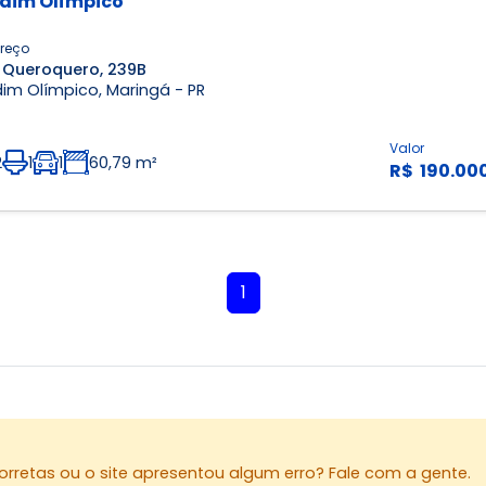
dim Olímpico
reço
 Queroquero, 239B
im Olímpico, Maringá - PR
Valor
2
1
1
60,79 m²
R$ 190.00
1
rretas ou o site apresentou algum erro? Fale com a gente.