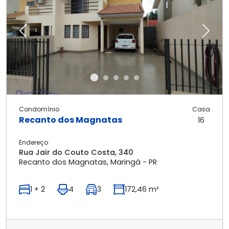
Previous
Next
Condomínio
Casa
Recanto dos Magnatas
16
Endereço
Rua Jair do Couto Costa, 340
Recanto dos Magnatas, Maringá - PR
1 + 2
4
3
172,46 m²