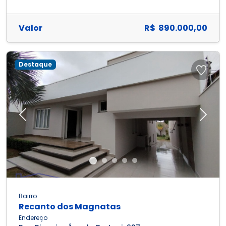
Valor
R$ 890.000,00
Destaque
Previous
Next
Bairro
Recanto dos Magnatas
Endereço