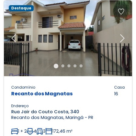
Destaque
Previous
Next
Condomínio
Casa
Recanto dos Magnatas
16
Endereço
Rua Jair do Couto Costa, 340
Recanto dos Magnatas, Maringá - PR
1 + 2
4
3
172,46 m²