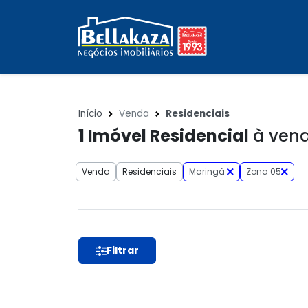
Início
Venda
Residenciais
1
Imóvel Residencial
à vend
Venda
Residenciais
Maringá
Zona 05
Filtrar