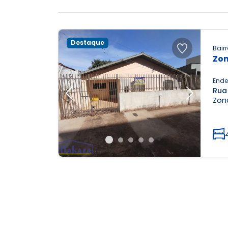
Destaque
Bairr
Zon
Ende
Rua
Previous
Next
Zona