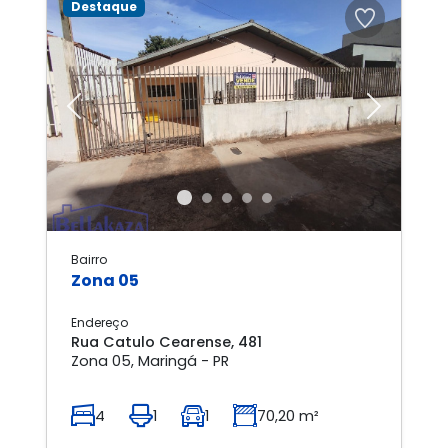
Destaque
Previous
Next
Bairro
Zona 05
Endereço
Rua Catulo Cearense, 481
Zona 05, Maringá - PR
4
1
1
70,20 m²