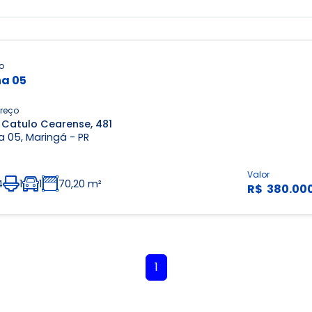
o
a 05
reço
 Catulo Cearense, 481
 05, Maringá - PR
Valor
4
1
1
70,20 m²
R$ 380.00
1