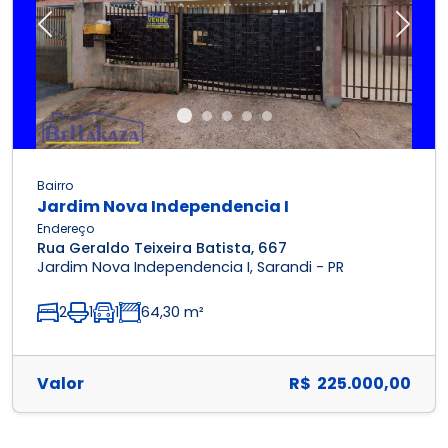
Previous
Next
Bairro
Jardim Nova Independencia I
Endereço
Rua Geraldo Teixeira Batista, 667
Jardim Nova Independencia I, Sarandi - PR
2
1
1
64,30 m²
Valor
R$ 225.000,00