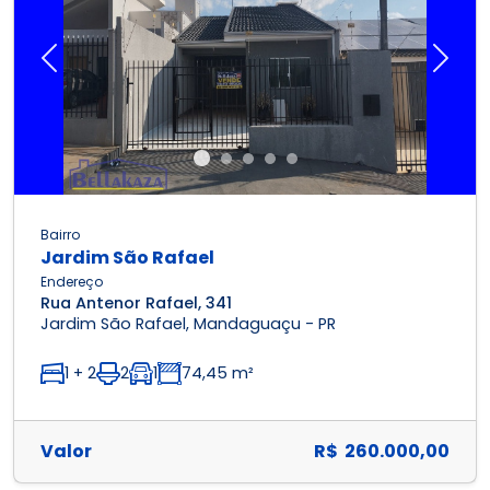
Previous
Next
Bairro
Jardim São Rafael
Endereço
Rua Antenor Rafael, 341
Jardim São Rafael, Mandaguaçu - PR
1 + 2
2
1
74,45 m²
Valor
R$ 260.000,00