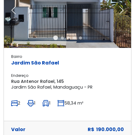
Previous
Next
Bairro
Jardim São Rafael
Endereço
Rua Antenor Rafael, 145
Jardim São Rafael, Mandaguaçu - PR
2
1
1
58,34 m²
Valor
R$ 190.000,00