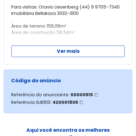
Para visitas: Otavio Liesenberg (44) 9 9705-7340
Imobiliária Bellakaza 3032-3100
Área de terreno 156,06m²
Área de construção 58,34m²
- Cozinha
Ver mais
- Sala
- 2 Quartos
- Bwc social
- Área de serviço
- Garagem coberta
Código do anúncio
Entre em contato conosco e marque sua visita!
Referência do anunciante:
00000515
Referência SUB100:
420001806
Aqui você encontra os melhores