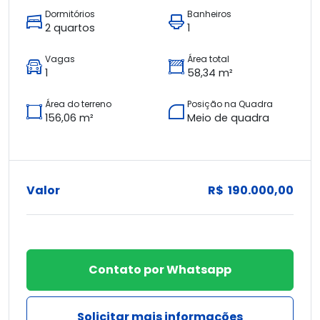
Dormitórios
Banheiros
2 quartos
1
Vagas
Área total
1
58,34 m²
Área do terreno
Posição na Quadra
156,06 m²
Meio de quadra
Valor
R$ 190.000,00
Contato por Whatsapp
Solicitar mais informações