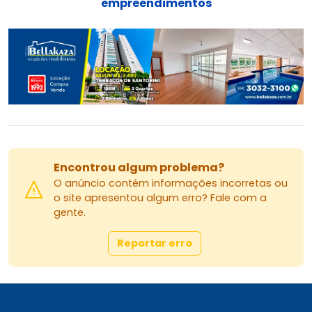
empreendimentos
Encontrou algum problema?
O anúncio contém informações incorretas ou
o site apresentou algum erro? Fale com a
gente.
Reportar erro