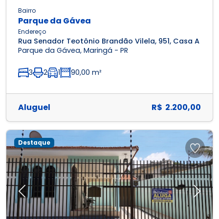
Bairro
Parque da Gávea
Endereço
Rua Senador Teotônio Brandão Vilela, 951, Casa A
Parque da Gávea, Maringá - PR
3
2
1
90,00 m²
Aluguel
R$ 2.200,00
Destaque
Previous
Next