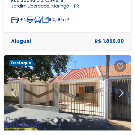
Rua Joana D'arc, 945, B
Jardim Liberdade, Maringá - PR
1 + 2
1
1
100,00 m²
Aluguel
R$ 1.850,00
Destaque
Previous
Next