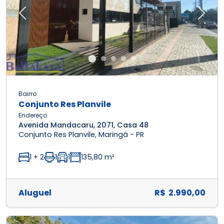
Previous
Next
Bairro
Conjunto Res Planvile
Endereço
Avenida Mandacaru, 2071, Casa 48
Conjunto Res Planvile, Maringá - PR
1 + 2
1
1
135,80 m²
Aluguel
R$ 2.990,00