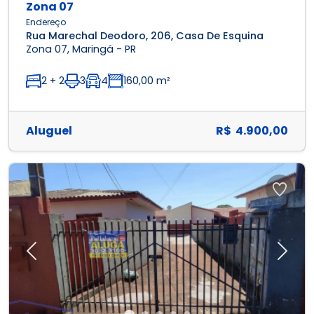
Zona 07
Endereço
Rua Marechal Deodoro, 206, Casa De Esquina
Zona 07, Maringá - PR
2 + 2
3
4
160,00 m²
Aluguel
R$ 4.900,00
Previous
Next