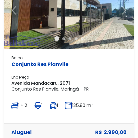
Previous
Next
Bairro
Conjunto Res Planvile
Endereço
Avenida Mandacaru, 2071
Conjunto Res Planvile, Maringá - PR
1 + 2
1
1
135,80 m²
Aluguel
R$ 2.990,00