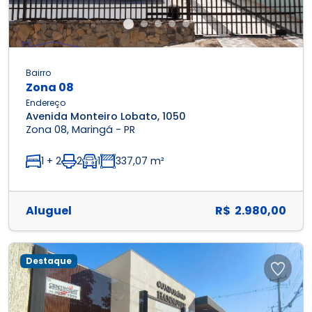
Bairro
Zona 08
Endereço
Avenida Monteiro Lobato, 1050
Zona 08, Maringá - PR
1 + 2
2
1
337,07 m²
Aluguel
R$ 2.980,00
Destaque