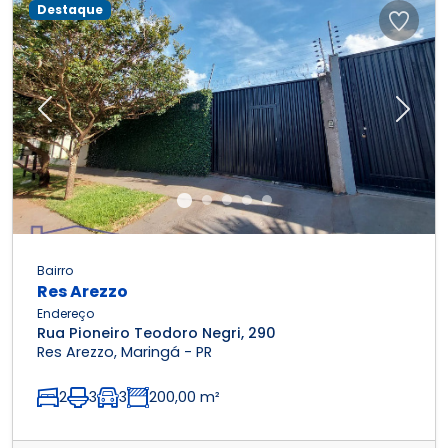
Destaque
Previous
Next
Bairro
Res Arezzo
Endereço
Rua Pioneiro Teodoro Negri, 290
Res Arezzo, Maringá - PR
2
3
3
200,00 m²