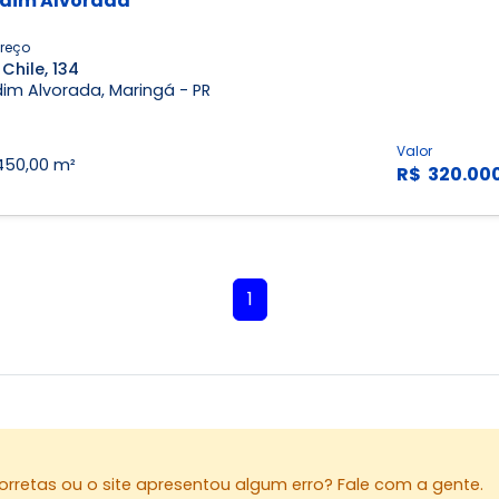
dim Alvorada
reço
Chile, 134
im Alvorada, Maringá - PR
Valor
450,00 m²
R$ 320.00
1
rretas ou o site apresentou algum erro? Fale com a gente.