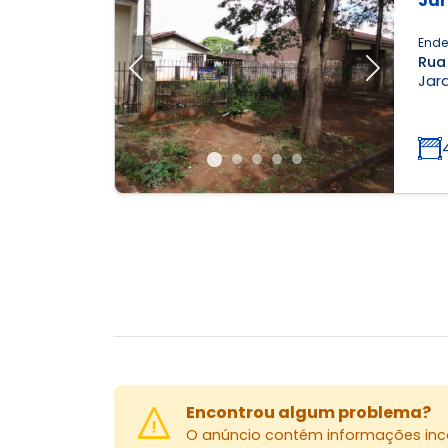
Jar
Ende
Rua 
Previous
Next
Jard
Encontrou algum problema?
O anúncio contém informações inco